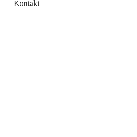
Kontakt
Direktkontakt
04443 750920
info@hf2architekten.de
Termin vereinbaren