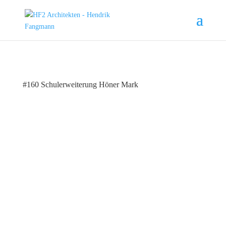
#160 Schulerweiterung Höner Mark
#160 | 2025 | Dinklage | Schulerweiterung
Holzbau
Wettbewerbsverfahren nach VgV 2024: 1. Preis
Standort: Dinklage | NDS
Leistungsphasen: Bedarfsermittlung,
Entwurfsplanung, Bauantrag,
Ausführungsplanung, Ausschreibung + Vergabe, Baubetreuung