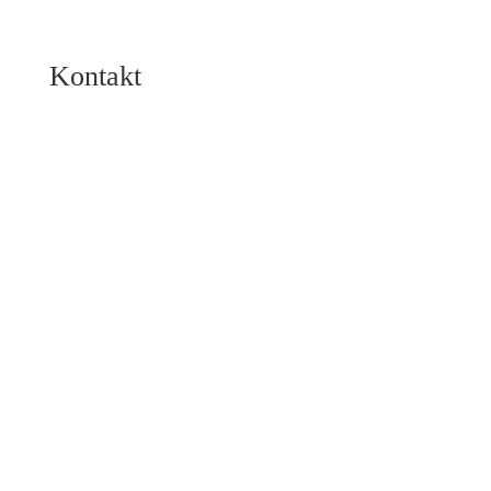
Kontakt
Direktkontakt
04443 750920
info@hf2architekten.de