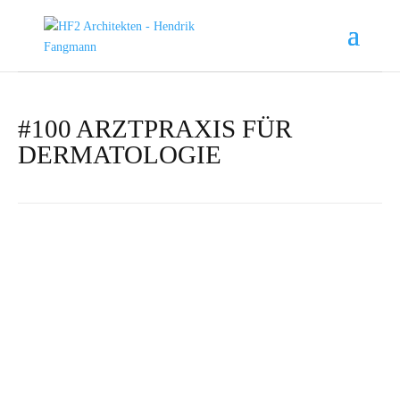
#100 ARZTPRAXIS FÜR
DERMATOLOGIE
#100 | 2023 | Garrel | Ärztehaus
Arztpraxis für Dermatologie
Standort: Garrel | NDS
Leistungsphasen: Entwurf,