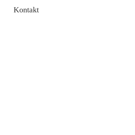
Kontakt
Direktkontakt
04443 750920
info@hf2architekten.de
Termin vereinbaren